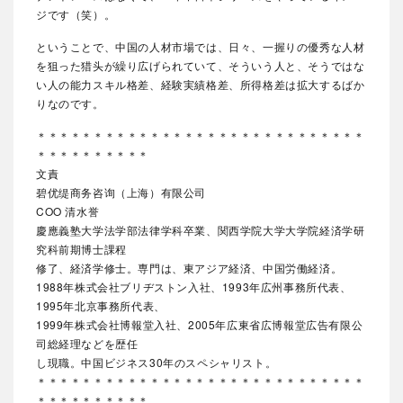
ジです（笑）。
ということで、中国の人材市場では、日々、一握りの優秀な人材
を狙った猎头が繰り広げられていて、そういう人と、そうではな
い人の能力スキル格差、経験実績格差、所得格差は拡大するばか
りなのです。
＊＊＊＊＊＊＊＊＊＊＊＊＊＊＊＊＊＊＊＊＊＊＊＊＊＊＊＊＊
＊＊＊＊＊＊＊＊＊＊
文責
碧优缇商务咨询（上海）有限公司
COO 清水誉
慶應義塾大学法学部法律学科卒業、関西学院大学大学院経済学研
究科前期博士課程
修了、経済学修士。専門は、東アジア経済、中国労働経済。
1988年株式会社ブリヂストン入社、1993年広州事務所代表、
1995年北京事務所代表、
1999年株式会社博報堂入社、2005年広東省広博報堂広告有限公
司総経理などを歴任
し現職。中国ビジネス30年のスペシャリスト。
＊＊＊＊＊＊＊＊＊＊＊＊＊＊＊＊＊＊＊＊＊＊＊＊＊＊＊＊＊
＊＊＊＊＊＊＊＊＊＊