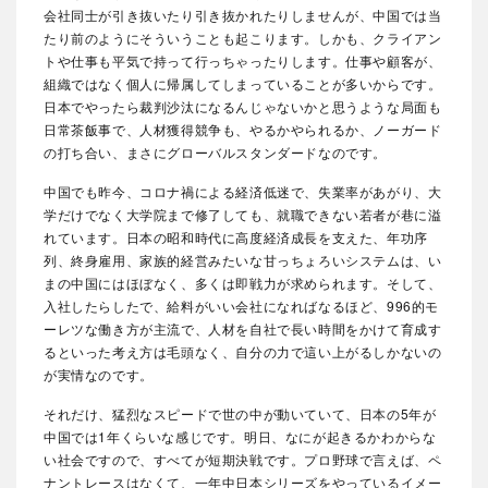
会社同士が引き抜いたり引き抜かれたりしませんが、中国では当
たり前のようにそういうことも起こります。しかも、クライアン
トや仕事も平気で持って行っちゃったりします。仕事や顧客が、
組織ではなく個人に帰属してしまっていることが多いからです。
日本でやったら裁判沙汰になるんじゃないかと思うような局面も
日常茶飯事で、人材獲得競争も、やるかやられるか、ノーガード
の打ち合い、まさにグローバルスタンダードなのです。
中国でも昨今、コロナ禍による経済低迷で、失業率があがり、大
学だけでなく大学院まで修了しても、就職できない若者が巷に溢
れています。日本の昭和時代に高度経済成長を支えた、年功序
列、終身雇用、家族的経営みたいな甘っちょろいシステムは、い
まの中国にはほぼなく、多くは即戦力が求められます。そして、
入社したらしたで、給料がいい会社になればなるほど、996的モ
ーレツな働き方が主流で、人材を自社で長い時間をかけて育成す
るといった考え方は毛頭なく、自分の力で這い上がるしかないの
が実情なのです。
それだけ、猛烈なスピードで世の中が動いていて、日本の5年が
中国では1年くらいな感じです。明日、なにが起きるかわからな
い社会ですので、すべてが短期決戦です。プロ野球で言えば、ペ
ナントレースはなくて、一年中日本シリーズをやっているイメー