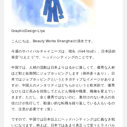
GraphicDesign:Liya
こんにちは。Beauty Works Shanghaiの清水です。
今週のサバイバルチャイニーズは、猎头（lie4 tou2）、日本語的
発音”りえとう”で、ヘッドハンティングのことです。
中国では、人材の流動は日本よりはるかに激しくて、優秀な人材
ほど割と短期間にジョブホッピングします（例外多々あり）。日
本ではジョブホッピングというとネガティブなイメージがありま
すが、中国人のメンタリティはどちらかというと欧米的で、優秀
なひとほど高みを目指してどんどん職場や職業、職種を変えてい
きます。ただし、全く優秀ではないのに、裏付けのない本人の自
信だけが先行して、勘違い的な転職を繰り返している人もいるの
で、注意が必要です（笑）。
ですので、中国では日本以上にヘッドハンティングは仁義なき戦
いになります。例えば、日本ではあまり表立って堂々とライバル