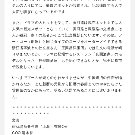
テルの入り口では、撮影スポットが設置され、記念撮影する人で
大変な騒ぎになっているのです。
また、ドラマの大ヒットを受けて、黄河路は現在ネット上では大
人気の観光スポットとなっていて、黄河路と鳳陽路の交差点には
人が殺到、多くの若者がそこで記念撮影しています。その他、フ
ー・ゴー（胡歌）と同じタイプのスーツをオーダーメイドできる
浙江省寧波市の仕立屋さん「王興昌洋服店」では注文の電話が鳴
りやまないとか、ドラマに登場するレストラン「真園酒家」のモ
デルとなった「苔聖園酒家」も予約ができないとか、完全に都市
伝説化しています。
いつまでブームが続くのかわかりませんが、中国経済の停滞が囁
かれるなか、また新暦の元旦から旧暦の春節までのややだらけた
雰囲気のなかにあって、明るい話題であることには違いありませ
ん。
＊＊＊＊＊＊＊＊＊＊＊＊＊＊＊＊＊＊＊＊＊＊＊＊＊＊＊＊＊
＊＊＊＊＊＊＊＊＊＊
文責
碧优缇商务咨询（上海）有限公司
COO 清水誉