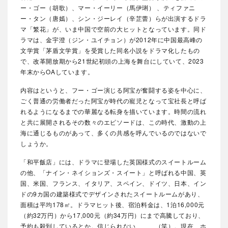
ー・ゴー（胡歌）、マー・イーリー（馬伊琍） 、ティファニ
ー・タン（唐嫣）、シン・ジーレイ（辛芷蕾）らが出演するドラ
マ「繁花」が、いま中国で空前の大ヒットとなっています。同ド
ラマは、金宇澄（ジン・ユイチョン）が2012年に中国最高峰の
文学賞「茅盾文学賞」を受賞した同名小説をドラマ化したもの
で、改革開放期から21世紀初頭の上海を舞台にしていて、2023
年末からOAしています。
内容はというと、フー・ゴー演じる阿宝が奮闘する姿を中心に、
ごく普通の労働者だった阿宝が時代の寵児となって宝社長と呼ば
れるようになるまでの華麗なる転身を描いています。時間の流れ
と共に展開されるその数々のエピソードは、この時代、激動の上
海に通じるものがあって、多くの共感を呼んでいるのではないで
しょうか。
「和平飯店」には、ドラマに登場した英国様式のスイートルーム
の他、「ナイン・ネイションズ・スイート」と呼ばれる中国、英
国、米国、フランス、イタリア、スペイン、ドイツ、日本、イン
ドの9カ国の建築様式でデザインされたスイートルームがあり、
面積は平均178㎡。ドラマヒット後、宿泊料金は、1泊16,000元
（約32万円）から17,000元（約34万円）にまで高騰しており、
予約も殺到しているとか。信じられない、、、（笑）。現在、ホ