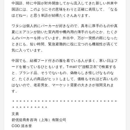
中国語、特に中国が対外開放してから流入してきた新しい外来中
国語には、このようにその意味をわりと正確に表現して、「なる
ほどねー」と思う単語が結構たくさんあります。
ワタシは個人的にパーカーが好きなので、真冬に厚手のものや真
夏にエアコンが効いた室内用や機内用の薄手のものとか、たくさ
んのパーカーを持っています。外出中、万が一突然の雨になった
ときにも、短い時間、緊急避難的に役に立つのも機能性が高くて
気に入っています。
中国でも、結構フード付きの服を着ている人が多く、寒い日はフ
ードを被っているひともいます。T-mallで”连帽卫衣”で検索する
と、ブランド品、そうでないもの、偽物らしき怪しげなものな
ど、たくさんの商品がヒットしまして、価格もそれほど高いもの
はないので、老若男女、マーケット需要の大きさが垣間見れま
す。
＊＊＊＊＊＊＊＊＊＊＊＊＊＊＊＊＊＊＊＊＊＊＊＊＊＊＊＊＊
＊＊＊＊＊＊＊＊＊＊
文責
碧优缇商务咨询（上海）有限公司
COO 清水誉