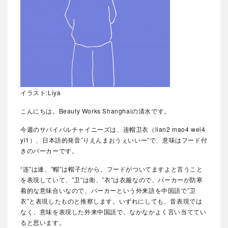
イラスト:Liya
こんにちは。Beauty Works Shanghaiの清水です。
今週のサバイバルチャイニーズは、连帽卫衣（lian2 mao4 wei4
yi1）、日本語的発音”りえんまおうぇいいー”で、意味はフード付
きのパーカーです。
“连”は連、”帽”は帽子だから、フードがついてますよと言うこと
を表現していて、”卫”は衛、”衣”は衣服なので、パーカーが防寒
着的な意味合いなので、パーカーという外来語を中国語で”卫
衣”と表現したものと推察します。いずれにしても、音表現では
なく、意味を表現した外来中国語で、なかなかよく言い当ててい
ると思います。