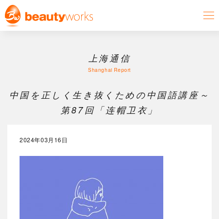
上海通信
Shanghai Report
中国を正しく生き抜くための中国語講座～
第87回「连帽卫衣」
2024年03月16日