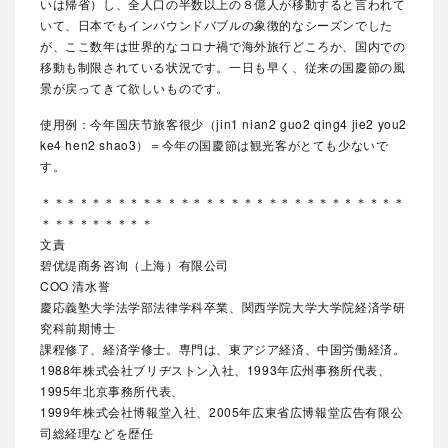
いは帰省）し、全人口の半数以上の８億人が移動すると言われて
いて、日本でもインバウンドバブルの象徴的なシーズンでした
が、ここ数年は世界的なコロナ禍で海外旅行どころか、国内での
移動も制限されている状況です。
一日も早く、従来の国慶節の風
景が戻ってきて欲しいものです。
使用例：今年国庆节旅客很少（jin1 nian2 guo2 qing4 jie2 you2
ke4 hen2 shao3）＝今年の国慶節は観光客がとても少ないで
す。
＊＊＊＊＊＊＊＊＊＊＊＊＊＊＊＊＊＊＊＊＊＊＊＊＊＊＊＊＊
＊＊＊＊＊＊＊＊＊
文責
碧优缇商务咨询（上海）有限公司
COO 清水誉
慶応義塾大学法学部法律学科卒業、関西学院大学大学院経済学研
究科前期博士
課程修了、経済学修士。専門は、東アジア経済、中国労働経済。
1988年株式会社ブリヂストン入社、1993年広州事務所代表、
1995年北京事務所代表、
1999年株式会社博報堂入社、2005年広東省広博報堂広告有限公
司総経理などを歴任