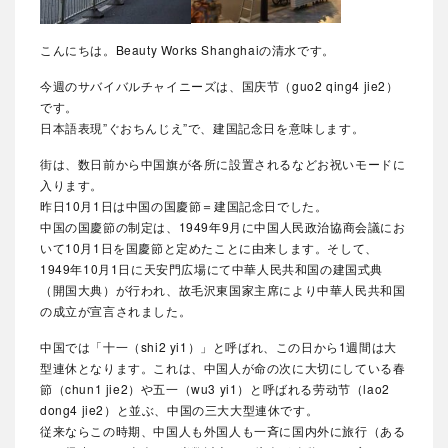
こんにちは。Beauty Works Shanghaiの清水です。
今週のサバイバルチャイニーズは、国庆节（guo2 qing4 jie2）
です。
日本語表現”ぐおちんじえ”で、建国記念日を意味します。
街は、数日前から中国旗が各所に設置されるなどお祝いモードに
入ります。
昨日10月1日は中国の国慶節＝建国記念日でした。
中国の国慶節の制定は、1949年9月に中国人民政治協商会議にお
いて10月1日を国慶節と定めたことに由来します。そして、
1949年10月1日に天安門広場にて中華人民共和国の建国式典
（開国大典）が行われ、故毛沢東国家主席により中華人民共和国
の成立が宣言されました。
中国では「十一（shi2 yi1）」と呼ばれ、この日から1週間は大
型連休となります。これは、中国人が命の次に大切にしている春
節（chun1 jie2）や五一（wu3 yi1）と呼ばれる劳动节（lao2
dong4 jie2）と並ぶ、中国の三大大型連休です。
従来なら
この時期、中国人も外国人も一斉に国内外に旅行（ある