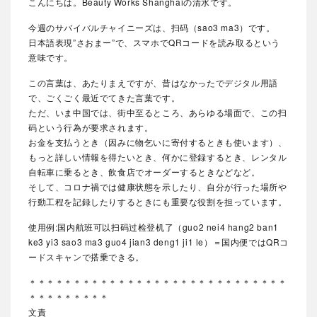
こんにちは。Beauty Works Shanghaiの清水です。
今週のサバイバルチャイニーズは、扫码（sao3 ma3）です。
日本語表現”さおまー”で、スマホでQRコードを読み取るという
意味です。
この言葉は、あたりまえですが、昔はなかったでデジタル用語
で、ごくごく最近でてきた言葉です。
ただ、いま中国では、街中至るところ、あらゆる場面で、この扫
码という行為が要求されます。
お金を支払うとき（因みに物乞いに寄付するときも使います）、
もっと詳しい情報を得たいとき、何かに登録するとき、レンタル
自転車に乗るとき、飲食店でオーダーするときなどなど。
そして、コロナ禍では健康状態を示したり、自分が行った場所や
行動工程を記録したりするときにも重要な役割を担っています。
使用例:国内航班可以扫码过检登机了（guo2 nei4 hang2 ban1
ke3 yi3 sao3 ma3 guo4 jian3 deng1 ji1 le）＝国内便ではQRコ
ードスキャンで搭乗できる。
＊＊＊＊＊＊＊＊＊＊＊＊＊＊＊＊＊＊＊＊＊＊＊＊＊＊＊＊＊
＊＊＊＊＊＊＊＊＊
文責