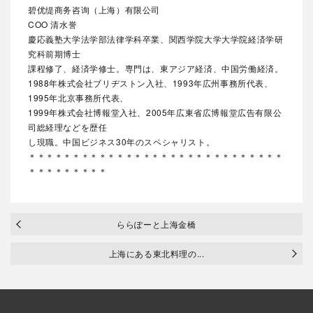
碧优缇商务咨询（上海）有限公司
COO 清水誉
慶応義塾大学法学部法律学科卒業、関西学院大学大学院経済学研
究科前期博士
課程修了、経済学修士。専門は、東アジア経済、中国労働経済。
1988年株式会社ブリヂストン入社、1993年広州事務所代表、
1995年北京事務所代表、
1999年株式会社博報堂入社、2005年広東省広博報堂広告有限公
司総経理などを歴任
し現職。中国ビジネス30年のスペシャリスト。
＊＊＊＊＊＊＊＊＊＊＊＊＊＊＊＊＊＊＊＊＊＊＊＊＊＊＊＊＊
＊＊＊＊＊＊＊＊＊
ららぽーと上海金橋
上海にある東北料理の...