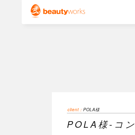
client：
POLA様
POLA様-コ