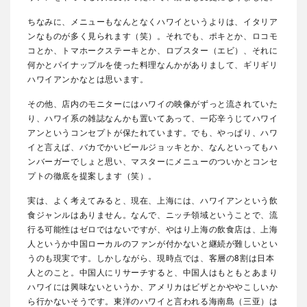
ちなみに、メニューもなんとなくハワイというよりは、イタリア
ンなものが多く見られます（笑）。それでも、ポキとか、ロコモ
コとか、トマホークステーキとか、ロブスター（エビ）、それに
何かとパイナップルを使った料理なんかがありまして、ギリギリ
ハワイアンかなとは思います。
その他、店内のモニターにはハワイの映像がずっと流されていた
り、ハワイ系の雑誌なんかも置いてあって、一応辛うじてハワイ
アンというコンセプトが保たれています。でも、やっぱり、ハワ
イと言えば、バカでかいビールジョッキとか、なんといってもハ
ンバーガーでしょと思い、マスターにメニューのついかとコンセ
プトの徹底を提案します（笑）。
実は、よく考えてみると、現在、上海には、ハワイアンという飲
食ジャンルはありません。なんで、ニッチ領域ということで、流
行る可能性はゼロではないですが、やはり上海の飲食店は、上海
人というか中国ローカルのファンが付かないと継続が難しいとい
うのも現実です。しかしながら、現時点では、客層の8割は日本
人とのこと。中国人にリサーチすると、中国人はもともとあまり
ハワイには興味ないというか、アメリカはビザとかややこしいか
ら行かないそうです。東洋のハワイと言われる海南島（三亚）は