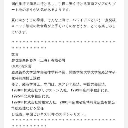
国内旅行で簡単に行けるし、手軽に安く行ける東南アジアのリゾ
ート地のほうが人気があるようです。
夏に向かうこの季節、そんな上海で、ハワイアンという一点突破
＆ニッチ領域の飲食店が上手くいくのかどうか、とても楽しみし
ています。
＊＊＊＊＊＊＊＊＊＊＊＊＊＊＊＊＊＊＊＊＊＊＊＊＊＊＊＊＊
＊＊＊＊＊＊＊＊＊＊
文責
碧优缇商务咨询（上海）有限公司
COO 清水誉
慶應義塾大学法学部法律学科卒業、関西学院大学大学院経済学研
究科前期博士課程
修了、経済学修士。専門は、東アジア経済、中国労働経済。
1988年株式会社ブリヂストン入社、1993年広州事務所代表、
1995年北京事務所代表、
1999年株式会社博報堂入社、2005年広東省広博報堂広告有限公
司総経理などを歴任
し現職。中国ビジネス30年のスペシャリスト。
＊＊＊＊＊＊＊＊＊＊＊＊＊＊＊＊＊＊＊＊＊＊＊＊＊＊＊＊＊
＊＊＊＊＊＊＊＊＊＊